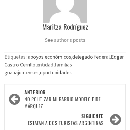
Maritza Rodríguez
See author's posts
Etiquetas:
apoyos económicos
,
delegado federal
,
Edgar
Castro Cerrillo
,
entidad
,
familias
guanajuatenses
,
oportunidades
Navegación
ANTERIOR
por
NO POLITIZAR MI BARRIO MODELO PIDE
MÁRQUEZ
las
SIGUIENTE
entradas
ESTAFAN A DOS TURISTAS ARGENTINAS