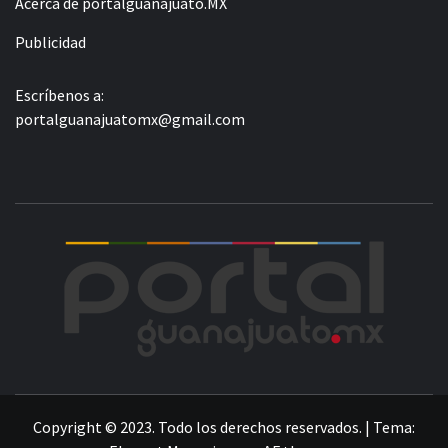
Acerca de portalguanajuato.MX
Publicidad
Escríbenos a:
portalguanajuatomx@gmail.com
POR
LA INFORMACIÓN DE GUANAJUATO
Copyright © 2023. Todo los derechos reservados.
|
Tema: