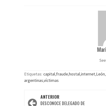
Mari
See
Etiquetas:
capital
,
fraude
,
hostal
,
internet
,
León
,
argentinas
,
víctimas
Navegación
ANTERIOR
por
DESCONOCE DELEGADO DE