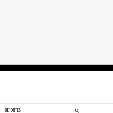
RTALGUANAJUATO.MX
DEPORTES