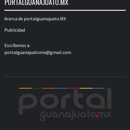
PORTALGUANAJUATO.MX
Acerca de portalguanajuato.MX
Publicidad
Escríbenos a:
portalguanajuatomx@gmail.com
POR
LA INFORMACIÓN DE GUANAJUATO