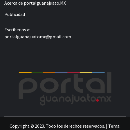
Acerca de portalguanajuato.MX
Publicidad
Escríbenos a:
portalguanajuatomx@gmail.com
POR
LA INFORMACIÓN DE GUANAJUATO
Copyright © 2023. Todo los derechos reservados.
|
Tema: