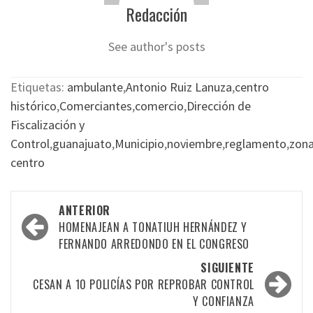
Redacción
See author's posts
Etiquetas:
ambulante
,
Antonio Ruiz Lanuza
,
centro
histórico
,
Comerciantes
,
comercio
,
Dirección de
Fiscalización y
Control
,
guanajuato
,
Municipio
,
noviembre
,
reglamento
,
zon
centro
Navegación
ANTERIOR
por
HOMENAJEAN A TONATIUH HERNÁNDEZ Y
FERNANDO ARREDONDO EN EL CONGRESO
las
SIGUIENTE
entradas
CESAN A 10 POLICÍAS POR REPROBAR CONTROL
Y CONFIANZA