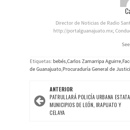
C
Director de Noticias de Radio San
http://portalguanajuato.mx; Conduct
See
Etiquetas:
bebés
,
Carlos Zamarripa Aguirre
,
Fac
de Guanajuato
,
Procuraduría General de Justic
Navegación
ANTERIOR
por
PATRULLARÁ POLICÍA URBANA ESTAT
las
MUNICIPIOS DE LEÓN, IRAPUATO Y
CELAYA
entradas