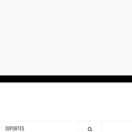
RTALGUANAJUATO.MX
DEPORTES