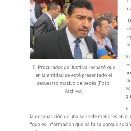
lo
ma
“U
re
re
in
Af
es
El Procurador de Justicia rechazó que
pr
en la entidad se esté presentado el
ci
secuestro masivo de bebés (Foto:
es
Archivo)
qu
El
la desaparición de una serie de menores en el
“que es información que es falsa porque sola