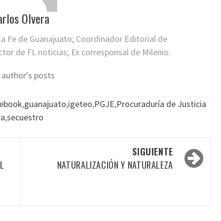
arlos Olvera
ta Fe de Guanajuato; Coordinador Editorial de
or de FL noticias; Ex corresponsal de Milenio.
 author's posts
ebook
,
guanajuato
,
igeteo
,
PGJE
,
Procuraduría de Justicia
ia
,
secuestro
SIGUIENTE
AL
NATURALIZACIÓN Y NATURALEZA