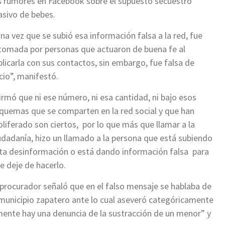
s rumores en Facebook sobre el supuesto secuestro
sivo de bebes.
na vez que se subió esa información falsa a la red, fue
tomada por personas que actuaron de buena fe al
plicarla con sus contactos, sin embargo, fue falsa de
icio”, manifestó.
irmó que ni ese número, ni esa cantidad, ni bajo esos
quemas que se comparten en la red social y que han
oliferado son ciertos, por lo que más que llamar a la
udadanía, hizo un llamado a la persona que está subiendo
ta desinformación o está dando información falsa para
e deje de hacerlo.
 procurador señaló que en el falso mensaje se hablaba de
 municipio zapatero ante lo cual aseveró categóricamente
mente hay una denuncia de la sustracción de un menor” y