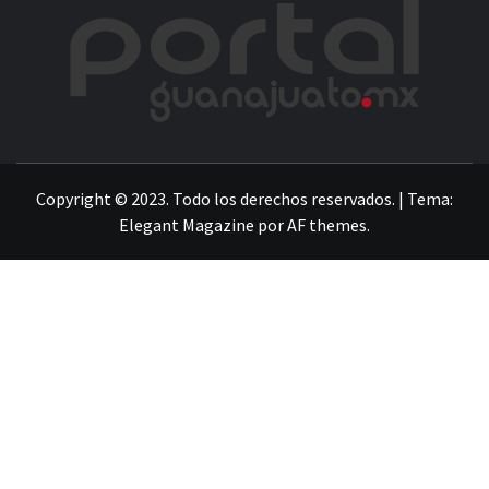
POR
LA INFORMACIÓN DE GUANAJUATO
Copyright © 2023. Todo los derechos reservados.
|
Tema:
Elegant Magazine
por
AF themes
.