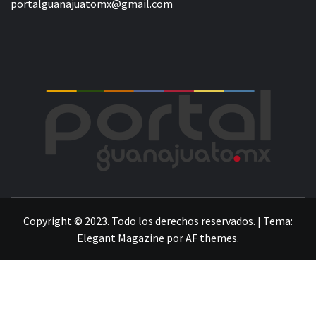
portalguanajuatomx@gmail.com
POR
LA INFORMACIÓN DE GUANAJUATO
Copyright © 2023. Todo los derechos reservados.
|
Tema:
Elegant Magazine
por
AF themes
.