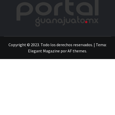
POR
LA INFORMACIÓN DE GUANAJUATO
Copyright © 2023. Todo los derechos reservados.
|
Tema:
Elegant Magazine
por
AF themes
.