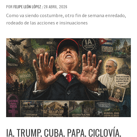
POR
FELIPE LEÓN LÓPEZ
28 ABRIL, 2026
/
Como va siendo costumbre, otro fin de semana enredado,
rodeado de las acciones e insinuaciones
IA, TRUMP, CUBA, PAPA, CICLOVÍA,