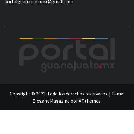
portalguanajuatomx@gmail.com
POR
LA INFORMACIÓN DE GUANAJUATO
Copyright © 2023. Todo los derechos reservados.
|
Tema:
Elegant Magazine
por
AF themes
.