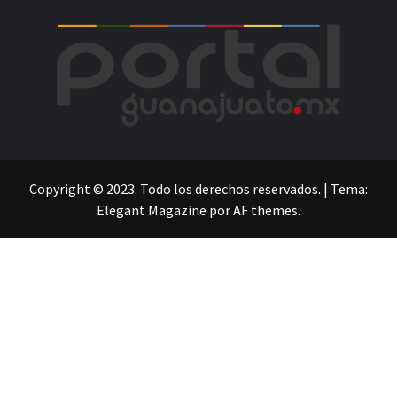
POR
LA INFORMACIÓN DE GUANAJUATO
Copyright © 2023. Todo los derechos reservados.
|
Tema:
Elegant Magazine
por
AF themes
.