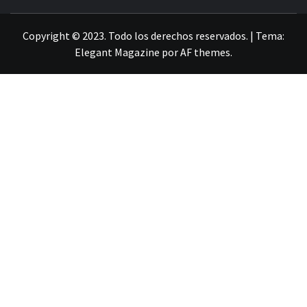
LA INFORMACIÓN DE GUANAJUATO
Copyright © 2023. Todo los derechos reservados.
|
Tema:
Elegant Magazine
por
AF themes
.