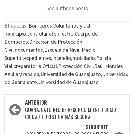
See author's posts
Etiquetas:
Bomberos Voluntarios y del
municipio
,
controlar el siniestro
,
Cuerpo de
Bomberos
,
Dirección de Protección
Civil
,
documentos
,
Escuela de Nivel Medio
Superior
,
expedientes
,
incendio
,
mobiliario
,
Policía
Vial
,
preparatoria Oficial
,
Protección Civil
,
Raúl Morales
Aguilar
,
trabajos
,
Universidad de Guanajuato
,
Universidad
de Guanajuato
,
Universidad de Guanajuato
Navegación
ANTERIOR
por
GUANAJUATO RECIBE RECONOCIMIENTO COMO
CIUDAD TURÍSTICA MÁS SEGURA
las
SIGUIENTE
entradas