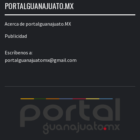
PORTALGUANAJUATO.MX
Acerca de portalguanajuato.MX
Publicidad
Escríbenos a:
portalguanajuatomx@gmail.com
POR