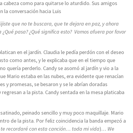
 la cabeza como para quitarse lo aturdido. Sus amigos
n la conversación hacia Luis
jiste que no te buscara, que te dejara en paz, y ahora
 ¿Qué pasa? ¿Qué significa esto?
Vamos afuera por favor
atican en el jardín. Claudia le pedía perdón con el deseo
usto como antes, y le explicaba que en el tiempo que
o quería perderlo. Candy se asomó al jardín y vio a la
que Mario estaba en las nubes, era evidente que renacían
ones y promesas, se besaron y se le abrían doradas
y regresan a la pista. Candy sentada en la mesa platicaba
 satinado, peinado sencillo y muy poco maquillaje. Mario
tro de la pista. Por feliz coincidencia la banda empezó a
te recordaré con esta canción… toda mi vida
)
…
We