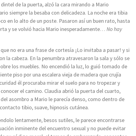
 dintel de la puerta, alzó la cara mirando a Mario
Mario siempre la besaba con delicadeza. La noche era tibia
oco en lo alto de un poste. Pasaron así un buen rato, hasta
puerta y se volvió hacia Mario inesperadamente…
No hay
que no era una frase de cortesía ¡Lo invitaba a pasar! y si
con la cabeza. En la penumbra atravesaron la sala y sólo se
sobre los muebles. No encendió la luz, lo guió tomado de
uiente piso por una escalera vieja de madera que crujía
scuridad él procuraba mirar el suelo para no tropezar y
conocer el camino. Claudia abrió la puerta del cuarto,
o del asombro a Mario le parecía denso, como dentro de
 contacto tibio, suave, hipnosis cutánea.
yéndolo lentamente, besos sutiles, le parece encontrarse
tuación inminente del encuentro sexual y no puede evitar