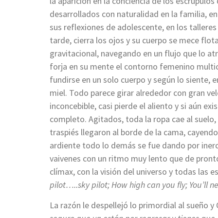
la aparición en la conciencia de los escrúpulo
desarrollados con naturalidad en la familia, en
sus reflexiones de adolescente, en los talleres
tarde, cierra los ojos y su cuerpo se mece flo
gravitacional, navegando en un flujo que lo atr
forja en su mente el contorno femenino multic
fundirse en un solo cuerpo y según lo siente, 
miel. Todo parece girar alrededor con gran ve
inconcebible, casi pierde el aliento y si aún ex
completo. Agitados, toda la ropa cae al suelo, 
traspiés llegaron al borde de la cama, cayend
ardiente todo lo demás se fue dando por inerc
vaivenes con un ritmo muy lento que de pronto
clímax, con la visión del universo y todas las e
pilot…..sky pilot; How high can you fly; You’ll 
La razón le despellejó lo primordial al sueño y 