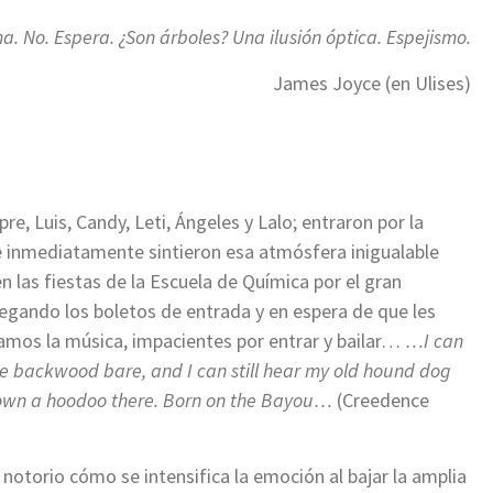
. No. Espera. ¿Son árboles? Una ilusión óptica. Espejismo.
James Joyce (en Ulises)
re, Luis, Candy, Leti, Ángeles y Lalo; entraron por la
 e inmediatamente sintieron esa atmósfera inigualable
n las fiestas de la Escuela de Química por el gran
egando los boletos de entrada y en espera de que les
bamos la música, impacientes por entrar y bailar…
…
I can
he backwood bare, and I can still hear my old hound dog
down a hoodoo there.
Born on the Bayou…
(Creedence
 notorio cómo se intensifica la emoción al bajar la amplia