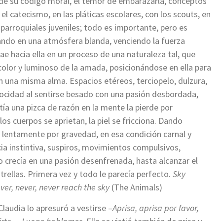
s de su código moral, el temor de embarazarla, conceptos
 el catecismo, en las pláticas escolares, con los scouts, en
 parroquiales juveniles; todo es importante, pero es
tando en una atmósfera blanda, venciendo la fuerza
ae hacia ella en un proceso de una naturaleza tal, que
olor y luminoso de la amada, posicionándose en ella para
en una misma alma. Espacios etéreos, terciopelo, dulzura,
locidad al sentirse besado con una pasión desbordada,
istía una pizca de razón en la mente la pierde por
los cuerpos se aprietan, la piel se fricciona. Dando
o lentamente por gravedad, en esa condición carnal y
ia instintiva, suspiros, movimientos compulsivos,
 crecía en una pasión desenfrenada, hasta alcanzar el
strellas. Primera vez y todo le parecía perfecto.
Sky
never, never, never reach the sky
(The Animals)
Claudia lo apresuró a vestirse –
Aprisa, aprisa por favor,