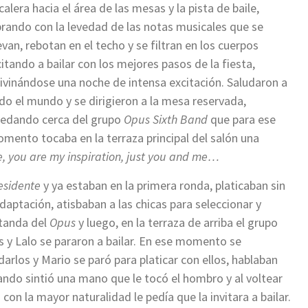
calera hacia el área de las mesas y la pista de baile,
brando con la levedad de las notas musicales que se
evan, rebotan en el techo y se filtran en los cuerpos
citando a bailar con los mejores pasos de la fiesta,
ivinándose una noche de intensa excitación. Saludaron a
do el mundo y se dirigieron a la mesa reservada,
edando cerca del grupo
Opus Sixth Band
que para ese
mento tocaba en la terraza principal del salón una
fe, you are my inspiration, just you and me…
esidente
y ya estaban en la primera ronda, platicaban sin
 adaptación, atisbaban a las chicas para seleccionar y
 tanda del
Opus
y luego, en la terraza de arriba el grupo
s y Lalo se pararon a bailar. En ese momento se
rlos y Mario se paró para platicar con ellos, hablaban
do sintió una mano que le tocó el hombro y al voltear
con la mayor naturalidad le pedía que la invitara a bailar.