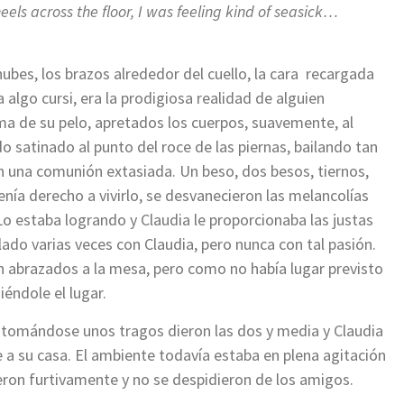
ls across the floor, I was feeling kind of seasick…
s nubes, los brazos alrededor del cuello, la cara recargada
a algo cursi, era la prodigiosa realidad de alguien
 de su pelo, apretados los cuerpos, suavemente, al
ido satinado al punto del roce de las piernas, bailando tan
n una comunión extasiada. Un beso, dos besos, tiernos,
enía derecho a vivirlo, se desvanecieron las melancolías
 Lo estaba logrando y Claudia le proporcionaba las justas
lado varias veces con Claudia, pero nunca con tal pasión.
on abrazados a la mesa, pero como no había lugar previsto
iéndole el lugar.
o, tomándose unos tragos dieron las dos y media y Claudia
e a su casa. El ambiente todavía estaba en plena agitación
ieron furtivamente y no se despidieron de los amigos.