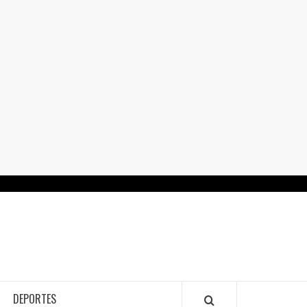
RTALGUANAJUATO.MX
DEPORTES