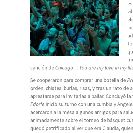
es
vi
el
in
ad
to
qu
mo
canción de
Chicago
…
You are my love in my li
Se cooperaron para comprar una botella de
Pr
orden, chistes, burlas, risas, y tras un rato de
aprestarse para invitarlas a bailar. Concluyó la
Edorfe
inició su turno con una cumbia y Ángele
acercaron a la mesa algunos amigos para saluda
animadamente sobre el torneo de básquet cuan
quedó petrificado al ver que era Claudia, quien 