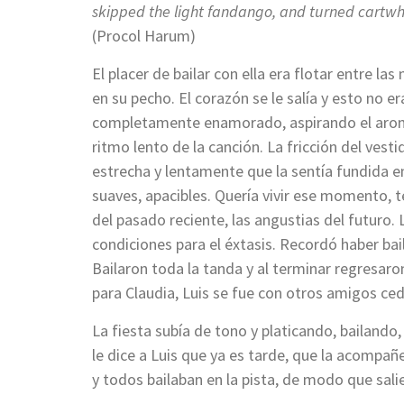
skipped the light fandango, and turned cartwhee
(Procol Harum)
El placer de bailar con ella era flotar entre la
en su pecho. El corazón se le salía y esto no er
completamente enamorado, aspirando el aroma
ritmo lento de la canción. La fricción del vest
estrecha y lentamente que la sentía fundida e
suaves, apacibles. Quería vivir ese momento, t
del pasado reciente, las angustias del futuro.
condiciones para el éxtasis. Recordó haber bai
Bailaron toda la tanda y al terminar regresar
para Claudia, Luis se fue con otros amigos ced
La fiesta subía de tono y platicando, bailand
le dice a Luis que ya es tarde, que la acompañ
y todos bailaban en la pista, de modo que sal