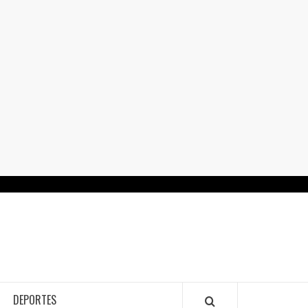
RTALGUANAJUATO.MX
DEPORTES