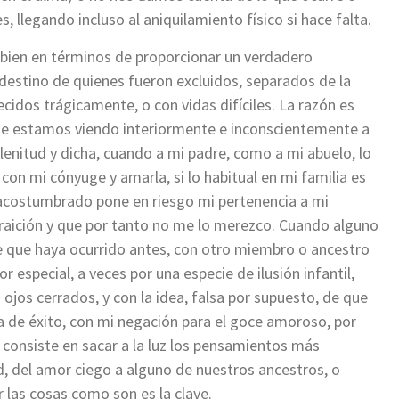
, llegando incluso al aniquilamiento físico si hace falta.
 bien en términos de proporcionar un verdadero
 destino de quienes fueron excluidos, separados de la
ecidos trágicamente, o con vidas difíciles. La razón es
ue estamos viendo interiormente e inconscientemente a
lenitud y dicha, cuando a mi padre, como a mi abuelo, lo
n mi cónyuge y amarla, si lo habitual en mi familia es
 acostumbrado pone en riesgo mi pertenencia a mi
 traición y que por tanto no me lo merezco. Cuando alguno
le que haya ocurrido antes, con otro miembro o ancestro
r especial, a veces por una especie de ilusión infantil,
s ojos cerrados, y con la idea, falsa por supuesto, de que
lta de éxito, con mi negación para el goce amoroso, por
 consiste en sacar a la luz los pensamientos más
d, del amor ciego a alguno de nuestros ancestros, o
r las cosas como son es la clave.