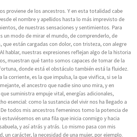
s proviene de los ancestros. Y en esta totalidad cabe
 Desde el nombre y apellidos hasta lo más imprevisto de
entos, de nuestras sensaciones y sentimientos. Para
os un modo de mirar el mundo, de comprenderlo, de
s, que están cargadas con dolor, con tristeza, con alegre
l hablar, nuestras expresiones reflejan algo de la historia
arios, muestran qué tanto somos capaces de tomar de la
 fortuna, donde está el obstáculo también está la fluidez.
la corriente, es la que impulsa, la que vivifica, si se la
mejante, el ancestro que nadie sino uno mira, y en
o que suministra empuje vital, energías adicionales,
cho esencial: como la sustancia del vivir nos ha llegado a
ia. De todos mis ancestros femeninos tomo la potencia de
i estuviésemos en una fila que inicia conmigo y hacia
abuela, y así atrás y atrás. Lo mismo pasa con mis
d, un carácter, la necesidad de una mujer, por ejemplo.