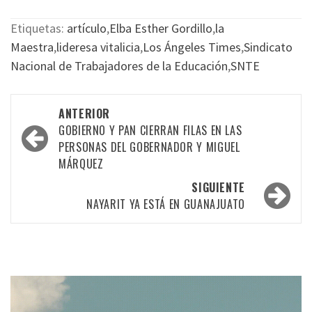
Etiquetas:
artículo
,
Elba Esther Gordillo
,
la
Maestra
,
lideresa vitalicia
,
Los Ángeles Times
,
Sindicato
Nacional de Trabajadores de la Educación
,
SNTE
Navegación
ANTERIOR
por
GOBIERNO Y PAN CIERRAN FILAS EN LAS
PERSONAS DEL GOBERNADOR Y MIGUEL
las
MÁRQUEZ
entradas
SIGUIENTE
NAYARIT YA ESTÁ EN GUANAJUATO