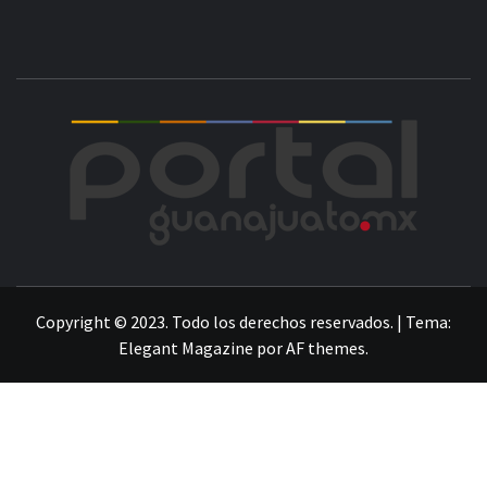
POR
LA INFORMACIÓN DE GUANAJUATO
Copyright © 2023. Todo los derechos reservados.
|
Tema:
Elegant Magazine
por
AF themes
.